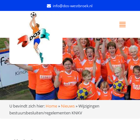
info@dos-westbroek.nl
U bevindt zich hier:
Home
»
Nieuws
»
Wijzigingen
bestuursbesluiten/regelementen KNKV