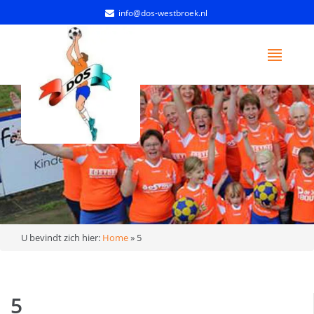
info@dos-westbroek.nl
U bevindt zich hier:
Home
»
5
5