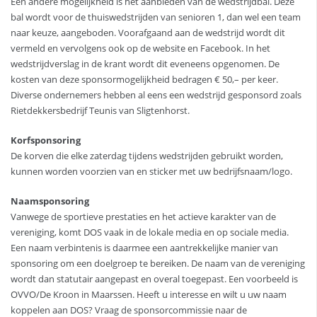
Een andere mogelijkheid is het aanbieden van de wedstrijdbal. Deze
bal wordt voor de thuiswedstrijden van senioren 1, dan wel een team
naar keuze, aangeboden. Voorafgaand aan de wedstrijd wordt dit
vermeld en vervolgens ook op de website en Facebook. In het
wedstrijdverslag in de krant wordt dit eveneens opgenomen. De
kosten van deze sponsormogelijkheid bedragen € 50,– per keer.
Diverse ondernemers hebben al eens een wedstrijd gesponsord zoals
Rietdekkersbedrijf Teunis van Sligtenhorst.
Korfsponsoring
De korven die elke zaterdag tijdens wedstrijden gebruikt worden,
kunnen worden voorzien van en sticker met uw bedrijfsnaam/logo.
Naamsponsoring
Vanwege de sportieve prestaties en het actieve karakter van de
vereniging, komt DOS vaak in de lokale media en op sociale media.
Een naam verbintenis is daarmee een aantrekkelijke manier van
sponsoring om een doelgroep te bereiken. De naam van de vereniging
wordt dan statutair aangepast en overal toegepast. Een voorbeeld is
OVVO/De Kroon in Maarssen. Heeft u interesse en wilt u uw naam
koppelen aan DOS? Vraag de sponsorcommissie naar de