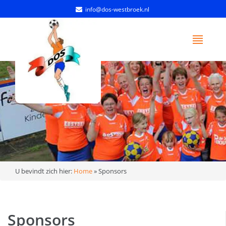
info@dos-westbroek.nl
U bevindt zich hier:
Home
»
Sponsors
Sponsors