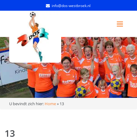
info@dos-westbroek.nl
U bevindt zich hier:
Home
»
13
13