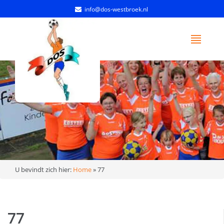
info@dos-westbroek.nl
U bevindt zich hier:
Home
»
77
77