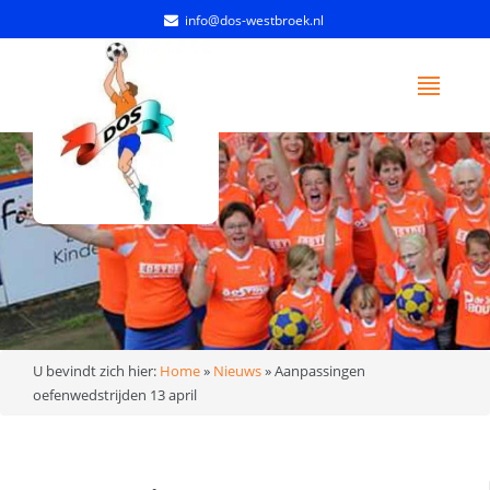
info@dos-westbroek.nl
U bevindt zich hier:
Home
»
Nieuws
»
Aanpassingen
oefenwedstrijden 13 april