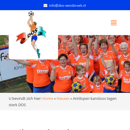
info@dos-westbroek.nl
U bevindt zich hier:
Home
»
Nieuws
»
Antilopen kansloos tegen
sterk DOS