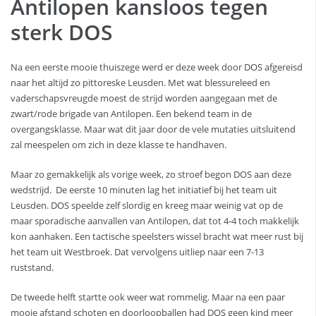
Antilopen kansloos tegen
sterk DOS
Na een eerste mooie thuiszege werd er deze week door DOS afgereisd
naar het altijd zo pittoreske Leusden. Met wat blessureleed en
vaderschapsvreugde moest de strijd worden aangegaan met de
zwart/rode brigade van Antilopen. Een bekend team in de
overgangsklasse. Maar wat dit jaar door de vele mutaties uitsluitend
zal meespelen om zich in deze klasse te handhaven.
Maar zo gemakkelijk als vorige week, zo stroef begon DOS aan deze
wedstrijd. De eerste 10 minuten lag het initiatief bij het team uit
Leusden. DOS speelde zelf slordig en kreeg maar weinig vat op de
maar sporadische aanvallen van Antilopen, dat tot 4-4 toch makkelijk
kon aanhaken. Een tactische speelsters wissel bracht wat meer rust bij
het team uit Westbroek. Dat vervolgens uitliep naar een 7-13
ruststand.
De tweede helft startte ook weer wat rommelig. Maar na een paar
mooie afstand schoten en doorloopballen had DOS geen kind meer