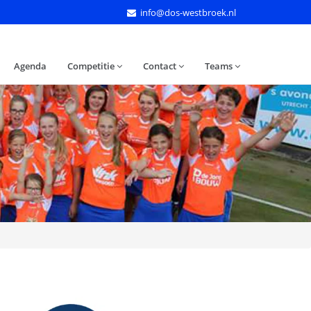
info@dos-westbroek.nl
Agenda
Competitie
Contact
Teams