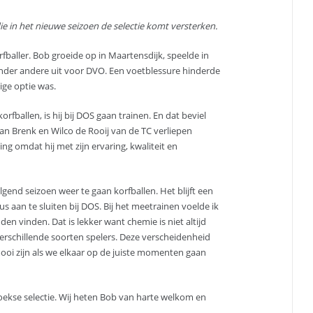
e in het nieuwe seizoen de selectie komt versterken.
fballer. Bob groeide op in Maartensdijk, speelde in
onder andere uit voor DVO. Een voetblessure hinderde
ige optie was.
rfballen, is hij bij DOS gaan trainen. En dat beviel
n Brenk en Wilco de Rooij van de TC verliepen
g omdat hij met zijn ervaring, kwaliteit en
olgend seizoen weer te gaan korfballen. Het blijft een
us aan te sluiten bij DOS. Bij het meetrainen voelde ik
en vinden. Dat is lekker want chemie is niet altijd
erschillende soorten spelers. Deze verscheidenheid
ooi zijn als we elkaar op de juiste momenten gaan
roekse selectie. Wij heten Bob van harte welkom en