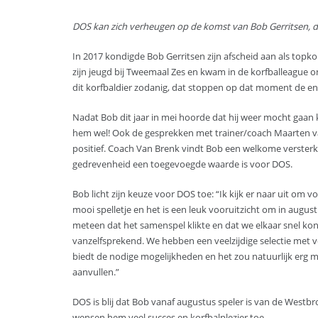
DOS kan zich verheugen op de komst van Bob Gerritsen, di
In 2017 kondigde Bob Gerritsen zijn afscheid aan als topkor
zijn jeugd bij Tweemaal Zes en kwam in de korfballeague 
dit korfbaldier zodanig, dat stoppen op dat moment de en
Nadat Bob dit jaar in mei hoorde dat hij weer mocht gaan ko
hem wel! Ook de gesprekken met trainer/coach Maarten va
positief. Coach Van Brenk vindt Bob een welkome versterkin
gedrevenheid een toegevoegde waarde is voor DOS.
Bob licht zijn keuze voor DOS toe: “Ik kijk er naar uit om v
mooi spelletje en het is een leuk vooruitzicht om in august
meteen dat het samenspel klikte en dat we elkaar snel kond
vanzelfsprekend. We hebben een veelzijdige selectie met v
biedt de nodige mogelijkheden en het zou natuurlijk erg m
aanvullen.”
DOS is blij dat Bob vanaf augustus speler is van de Westb
wensen hem veel succes en korfbalplezier toe.