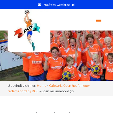
info@dos-westbroek.nl
U bevindt zich hier:
Home
»
Cafetaria Coen heeft nieuw
reclamebord bij DOS
»
Coen reclamebord (2)