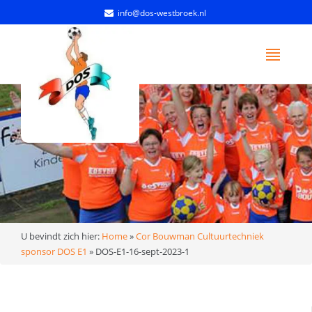
info@dos-westbroek.nl
U bevindt zich hier:
Home
»
Cor Bouwman Cultuurtechniek
sponsor DOS E1
»
DOS-E1-16-sept-2023-1