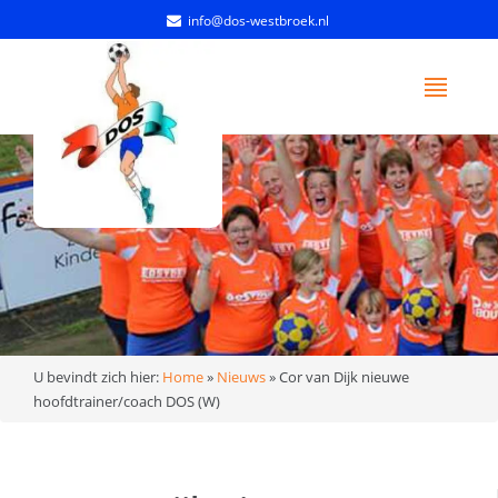
info@dos-westbroek.nl
U bevindt zich hier:
Home
»
Nieuws
»
Cor van Dijk nieuwe
hoofdtrainer/coach DOS (W)