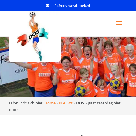
info@dos-westbroek.nl
U bevindt zich hier:
Home
»
Nieuws
»
DOS 2 gaat zaterdag niet
door