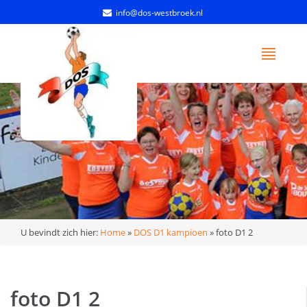
info@dos-westbroek.nl
U bevindt zich hier:
Home
»
DOS D1 kampioen
»
foto D1 2
foto D1 2