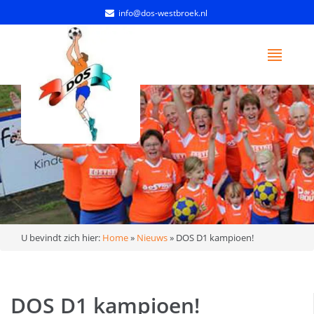
info@dos-westbroek.nl
U bevindt zich hier:
Home
»
Nieuws
»
DOS D1 kampioen!
DOS D1 kampioen!