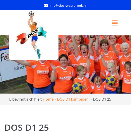
info@dos-westbroek.nl
U bevindt zich hier:
Home
»
DOS D1 kampioen!
»
DOS D1 25
DOS D1 25