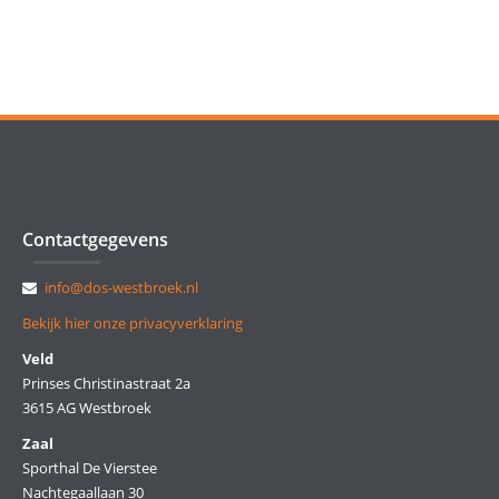
Contactgegevens
info@dos-westbroek.nl
Bekijk hier onze privacyverklaring
Veld
Prinses Christinastraat 2a
3615 AG Westbroek
Zaal
Sporthal De Vierstee
Nachtegaallaan 30