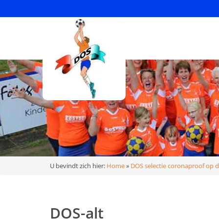
U bevindt zich hier:
Home
»
DOS selectie coronaproof op de
DOS-alt