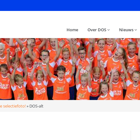
Home
Over DOS
Nieuws
 selectiefoto!
»
DOS-alt