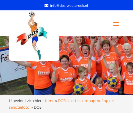
info@dos-westbroek.nl
U bevindt zich hier:
Home
»
DOS selectie coronaproof op de
selectiefoto!
»
DOS