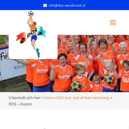
info@dos-westbroek.nl
U bevindt zich hier:
Home
»
DOS sluit zaal af met nederlaag.
»
DOS – Huizen