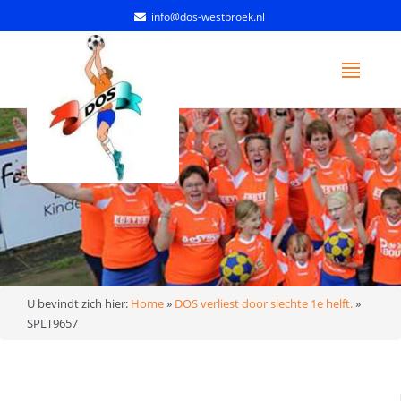
info@dos-westbroek.nl
U bevindt zich hier:
Home
»
DOS verliest door slechte 1e helft.
»
SPLT9657