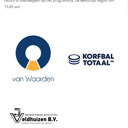
return in Nieuwegein op het programma. De wedstrijd begint om
15.45 uur.