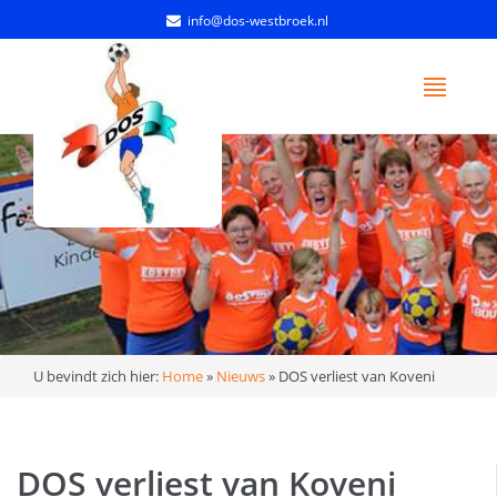
info@dos-westbroek.nl
U bevindt zich hier:
Home
»
Nieuws
»
DOS verliest van Koveni
DOS verliest van Koveni