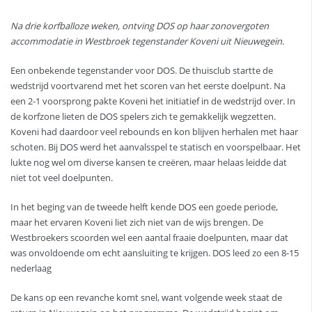
Na drie korfballoze weken, ontving DOS op haar zonovergoten
accommodatie in Westbroek tegenstander Koveni uit Nieuwegein.
Een onbekende tegenstander voor DOS. De thuisclub startte de
wedstrijd voortvarend met het scoren van het eerste doelpunt. Na
een 2-1 voorsprong pakte Koveni het initiatief in de wedstrijd over. In
de korfzone lieten de DOS spelers zich te gemakkelijk wegzetten.
Koveni had daardoor veel rebounds en kon blijven herhalen met haar
schoten. Bij DOS werd het aanvalsspel te statisch en voorspelbaar. Het
lukte nog wel om diverse kansen te creëren, maar helaas leidde dat
niet tot veel doelpunten.
In het beging van de tweede helft kende DOS een goede periode,
maar het ervaren Koveni liet zich niet van de wijs brengen. De
Westbroekers scoorden wel een aantal fraaie doelpunten, maar dat
was onvoldoende om echt aansluiting te krijgen. DOS leed zo een 8-15
nederlaag
De kans op een revanche komt snel, want volgende week staat de