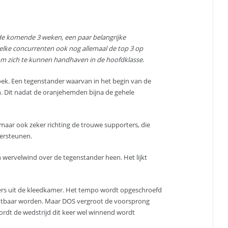
 de komende 3 weken, een paar belangrijke
lke concurrenten ook nog allemaal de top 3 op
om zich te kunnen handhaven in de hoofdklasse.
k. Een tegenstander waarvan in het begin van de
. Dit nadat de oranjehemden bijna de gehele
 maar ook zeker richting de trouwe supporters, die
dersteunen.
n wervelwind over de tegenstander heen. Het lijkt
ers uit de kleedkamer. Het tempo wordt opgeschroefd
ichtbaar worden. Maar DOS vergroot de voorsprong
ordt de wedstrijd dit keer wel winnend wordt