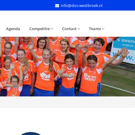
info@dos-westbroek.nl
Agenda
Competitie
Contact
Teams