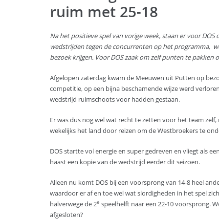
ruim met 25-18
Na het positieve spel van vorige week, staan er voor DOS
wedstrijden tegen de concurrenten op het programma, we
bezoek krijgen. Voor DOS zaak om zelf punten te pakken 
Afgelopen zaterdag kwam de Meeuwen uit Putten op bezoe
competitie, op een bijna beschamende wijze werd verloren
wedstrijd ruimschoots voor hadden gestaan.
Er was dus nog wel wat recht te zetten voor het team zelf,
wekelijks het land door reizen om de Westbroekers te on
DOS startte vol energie en super gedreven en vliegt als ee
haast een kopie van de wedstrijd eerder dit seizoen.
Alleen nu komt DOS bij een voorsprong van 14-8 heel and
waardoor er af en toe wel wat slordigheden in het spel z
e
halverwege de 2
speelhelft naar een 22-10 voorsprong. W
afgesloten?