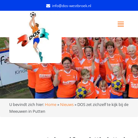
info@dos-westbroek.nl
U bevindt zich hier:
Home
»
Nieuws
»
DOS zet zichzelf te kijk bij de
Meeuwen in Putten