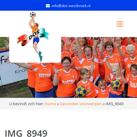
info@dos-westbroek.nl
U bevindt zich hier:
Home
»
Gevonden voorwerpen
»
IMG_8949
IMG_8949