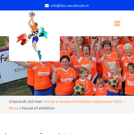
info@dos-westbroek.nl
U bevindt zich hier:
Home
»
House of Ambition balsponsor DOS –
Nova
»
house of ambition