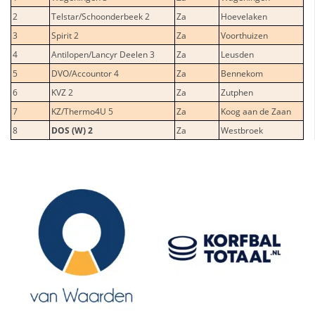
2
Telstar/Schoonderbeek 2
Za
Hoevelaken
3
Spirit 2
Za
Voorthuizen
4
Antilopen/Lancyr Deelen 3
Za
Leusden
5
DVO/Accountor 4
Za
Bennekom
6
KVZ 2
Za
Zutphen
7
KZ/Thermo4U 5
Za
Koog aan de Zaan
8
DOS (W) 2
Za
Westbroek