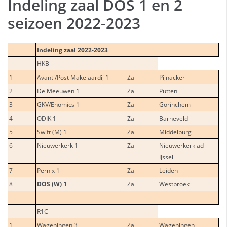
Indeling zaal DOS 1 en 2
seizoen 2022-2023
Indeling zaal 2022-2023
HKB
1
Avanti/Post Makelaardij 1
Za
Pijnacker
2
De Meeuwen 1
Za
Putten
3
GKV/Enomics 1
Za
Gorinchem
4
ODIK 1
Za
Barneveld
5
Swift (M) 1
Za
Middelburg
6
Nieuwerkerk 1
Za
Nieuwerkerk ad
IJssel
7
Pernix 1
Za
Leiden
8
DOS (W) 1
Za
Westbroek
R1C
1
Wageningen 3
Za
Wageningen