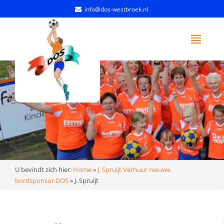
info@dos-westbroek.nl
U bevindt zich hier:
Home
»
J. Spruijt Verhuur nieuwe
bordsponsor DOS
»
J. Spruijt