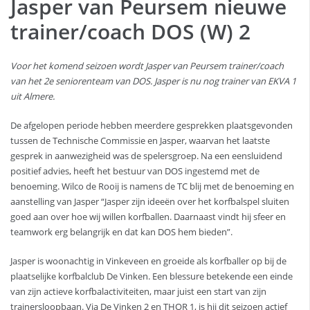
Jasper van Peursem nieuwe
trainer/coach DOS (W) 2
Voor het komend seizoen wordt Jasper van Peursem trainer/coach
van het 2e seniorenteam van DOS. Jasper is nu nog trainer van EKVA 1
uit Almere.
De afgelopen periode hebben meerdere gesprekken plaatsgevonden
tussen de Technische Commissie en Jasper, waarvan het laatste
gesprek in aanwezigheid was de spelersgroep. Na een eensluidend
positief advies, heeft het bestuur van DOS ingestemd met de
benoeming. Wilco de Rooij is namens de TC blij met de benoeming en
aanstelling van Jasper “Jasper zijn ideeën over het korfbalspel sluiten
goed aan over hoe wij willen korfballen. Daarnaast vindt hij sfeer en
teamwork erg belangrijk en dat kan DOS hem bieden”.
Jasper is woonachtig in Vinkeveen en groeide als korfballer op bij de
plaatselijke korfbalclub De Vinken. Een blessure betekende een einde
van zijn actieve korfbalactiviteiten, maar juist een start van zijn
trainersloopbaan. Via De Vinken 2 en THOR 1, is hij dit seizoen actief