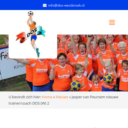
info@dos-westbroek.nl
U bevindt zich hier:
Home
»
Nieuws
»
Jasper van Peursem nieuwe
trainer/coach DOS (W) 2