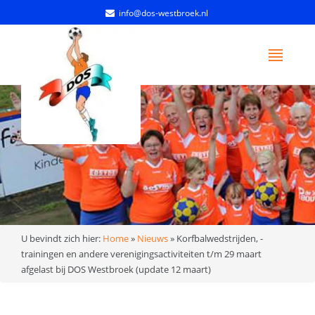
info@dos-westbroek.nl
U bevindt zich hier:
Home
»
Nieuws
»
Korfbalwedstrijden, -
trainingen en andere verenigingsactiviteiten t/m 29 maart
afgelast bij DOS Westbroek (update 12 maart)