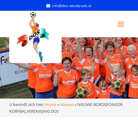
info@dos-westbroek.nl
U bevindt zich hier:
Home
»
Nieuws
»
NIEUWE BORDSPONSOR
KORFBALVERENIGING DOS