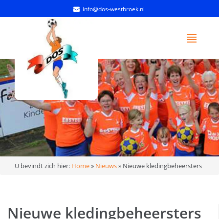
info@dos-westbroek.nl
U bevindt zich hier:
Home
»
Nieuws
»
Nieuwe kledingbeheersters
Nieuwe kledingbeheersters