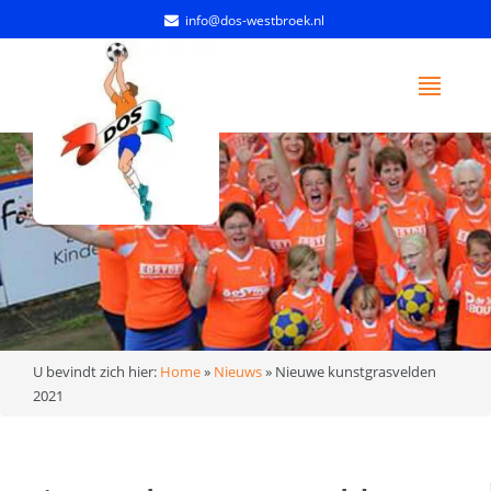
info@dos-westbroek.nl
U bevindt zich hier:
Home
»
Nieuws
»
Nieuwe kunstgrasvelden
2021