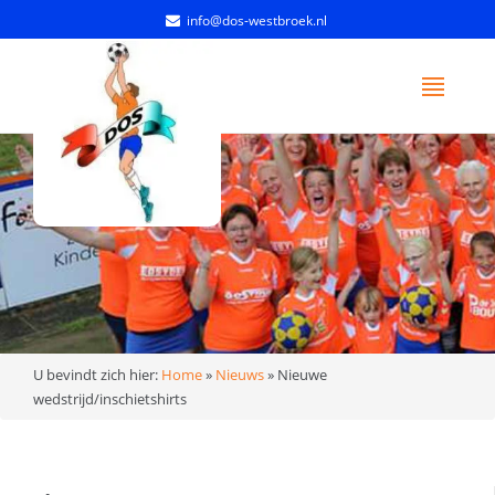
info@dos-westbroek.nl
U bevindt zich hier:
Home
»
Nieuws
»
Nieuwe
wedstrijd/inschietshirts