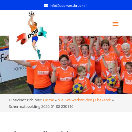
info@dos-westbroek.nl
U bevindt zich hier:
Home
»
Nieuwe wedstrijden J3 bekend!
»
Schermafbeelding 2026-01-08 230116