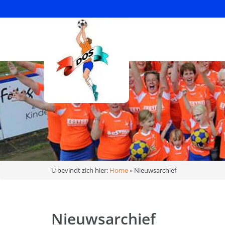
U bevindt zich hier:
Home
»
Nieuwsarchief
Nieuwsarchief