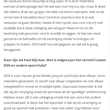
De vacature stond natuurlijk al lang open. Er is door meerdere
mensen al eens gezegd dat het wel wat voor mij zou zijn, maar ik deed
dat telkens af als een grapje. Het leek mij enorm veel werk. Vlak na de
zomer ben ik benaderd door Cornel en daardoor ben ik er wat
serieuzer na gaan denken. Nadat ik hem sprak, was voor mij vrij snel
duidelijk dat ik deze uitdaging aan wil gaan! Waarom ik tot die
beslissing heb genomen vind ik moeilijk te zeggen. Ik heb een sterk
gevoel en de behoefte om de vereniging verder te brengen, en
stappen te maken. DOS heeft mij veel gegeven en dat wil ik graag
teruggeven.
Daar zijn we heel blij mee. Wat is volgens jou het verschil tussen
DOS en andere sportclubs?
DOS is voor mij een grote familie. Jong en oud loopt door elkaar, soms
meerdere generaties. Er wordt naar elkaar omgekeken en met elkaar
meegeleefd in mooie en moeilijke tijden. Daarnaast bewonder ik het
dat wij als verenging zowel de sportieve als de “gezellige” ambitie hoog
hebben staan. Dit is een uitdaging omdat het een soms het andere
overschaduwd. Ik denk dat het bijzonder is dat wij als vereniging zo
goed op sportief vlak presteren, maar ook zeker oog hebben voor