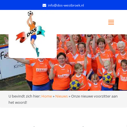
info@dos-westbroek.nl
U bevindt zich hier:
Home
»
Nieuws
»
Onze nieuwe voorzitter aan
het woord!