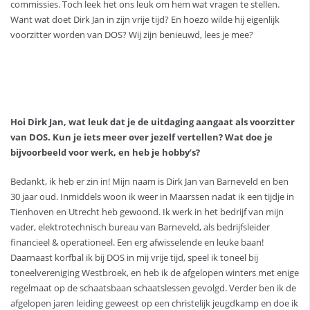
commissies. Toch leek het ons leuk om hem wat vragen te stellen.
Want wat doet Dirk Jan in zijn vrije tijd? En hoezo wilde hij eigenlijk
voorzitter worden van DOS? Wij zijn benieuwd, lees je mee?
Hoi Dirk Jan, wat leuk dat je de uitdaging aangaat als voorzitter
van DOS. Kun je iets meer over jezelf vertellen? Wat doe je
bijvoorbeeld voor werk, en heb je hobby’s?
Bedankt, ik heb er zin in! Mijn naam is Dirk Jan van Barneveld en ben
30 jaar oud. Inmiddels woon ik weer in Maarssen nadat ik een tijdje in
Tienhoven en Utrecht heb gewoond. Ik werk in het bedrijf van mijn
vader, elektrotechnisch bureau van Barneveld, als bedrijfsleider
financieel & operationeel. Een erg afwisselende en leuke baan!
Daarnaast korfbal ik bij DOS in mij vrije tijd, speel ik toneel bij
toneelvereniging Westbroek, en heb ik de afgelopen winters met enige
regelmaat op de schaatsbaan schaatslessen gevolgd. Verder ben ik de
afgelopen jaren leiding geweest op een christelijk jeugdkamp en doe ik