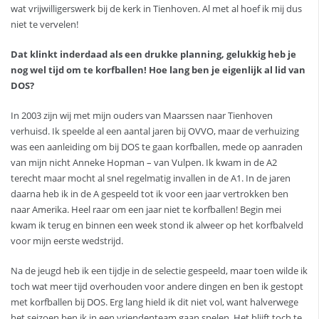
wat vrijwilligerswerk bij de kerk in Tienhoven. Al met al hoef ik mij dus
niet te vervelen!
Dat klinkt inderdaad als een drukke planning, gelukkig heb je
nog wel tijd om te korfballen! Hoe lang ben je eigenlijk al lid van
DOS?
In 2003 zijn wij met mijn ouders van Maarssen naar Tienhoven
verhuisd. Ik speelde al een aantal jaren bij OVVO, maar de verhuizing
was een aanleiding om bij DOS te gaan korfballen, mede op aanraden
van mijn nicht Anneke Hopman – van Vulpen. Ik kwam in de A2
terecht maar mocht al snel regelmatig invallen in de A1. In de jaren
daarna heb ik in de A gespeeld tot ik voor een jaar vertrokken ben
naar Amerika. Heel raar om een jaar niet te korfballen! Begin mei
kwam ik terug en binnen een week stond ik alweer op het korfbalveld
voor mijn eerste wedstrijd.
Na de jeugd heb ik een tijdje in de selectie gespeeld, maar toen wilde ik
toch wat meer tijd overhouden voor andere dingen en ben ik gestopt
met korfballen bij DOS. Erg lang hield ik dit niet vol, want halverwege
het seizoen ben ik in een vriendenteam gaan spelen. Het blijft toch te