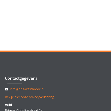
Contactgegevens
info@dos-westbroek.nl
Bekijk hier onze privacyverklaring
Veld
Prinses Christinastraat 2a