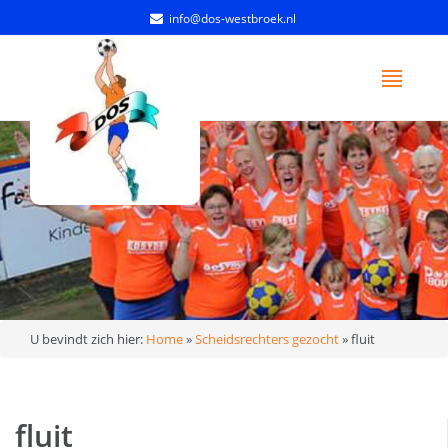
info@dos-westbroek.nl
U bevindt zich hier:
Home
»
Scheidsrechters gezocht
»
fluit
fluit