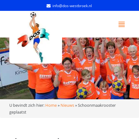
info@dos-westbroek.nl
U bevindt zich hier:
Home
»
Nieuws
»
Schoonmaakrooster
geplaatst