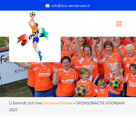
info@dos-westbroek.nl
U bevindt zich hier:
Home
»
Nieuws
»
SPONSORACTIE VOORJAAR
2025