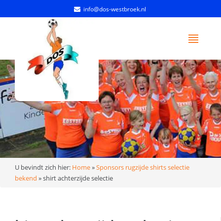
info@dos-westbroek.nl
U bevindt zich hier:
Home
»
Sponsors rugzijde shirts selectie
bekend
»
shirt achterzijde selectie