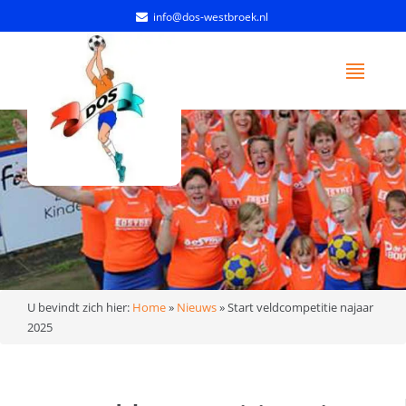
info@dos-westbroek.nl
U bevindt zich hier:
Home
»
Nieuws
»
Start veldcompetitie najaar
2025