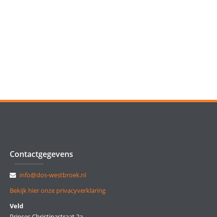
Contactgegevens
info@dos-westbroek.nl
Bekijk hier onze privacyverklaring
Veld
Prinses Christinastraat 2a