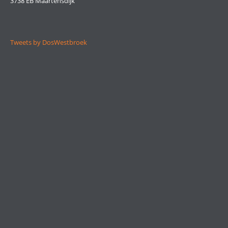
3738 EB Maartensdijk
Tweets by DosWestbroek