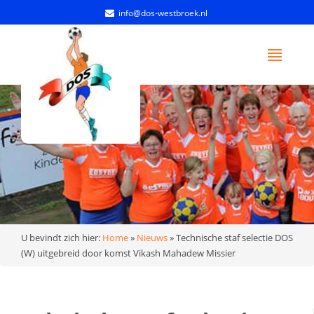
info@dos-westbroek.nl
U bevindt zich hier:
Home
»
Nieuws
»
Technische staf selectie DOS
(W) uitgebreid door komst Vikash Mahadew Missier