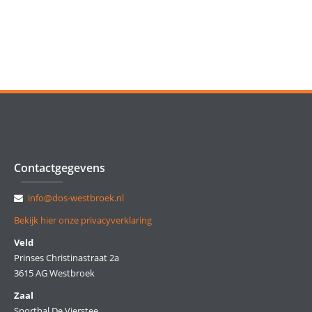
Contactgegevens
info@dos-westbroek.nl
Bekijk hier onze privacyverklaring
Veld
Prinses Christinastraat 2a
3615 AG Westbroek
Zaal
Sporthal De Vierstee