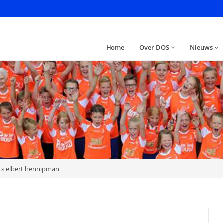
Home
Over DOS
Nieuws
»
elbert hennipman