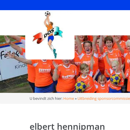
U bevindt zich hier:
Home
»
Uitbreiding sponsorcommissie
elbert hennipman