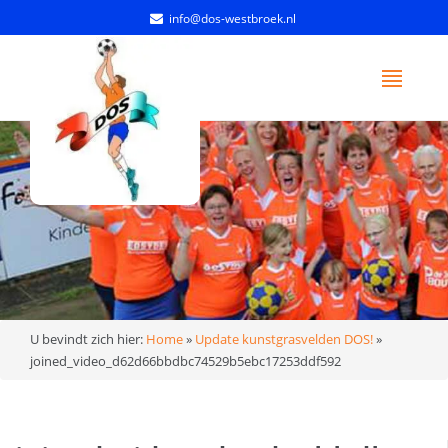
info@dos-westbroek.nl
U bevindt zich hier:
Home
»
Update kunstgrasvelden DOS!
»
joined_video_d62d66bbdbc74529b5ebc17253ddf592