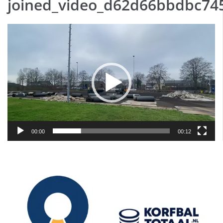
joined_video_d62d66bbdbc74
Videospeler
00:00
00:12