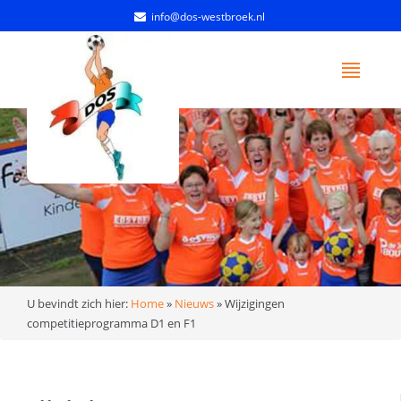
info@dos-westbroek.nl
U bevindt zich hier:
Home
»
Nieuws
»
Wijzigingen
competitieprogramma D1 en F1