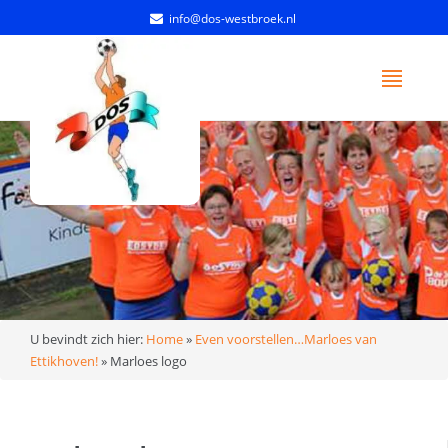
info@dos-westbroek.nl
U bevindt zich hier:
Home
»
Even voorstellen…Marloes van
Ettikhoven!
»
Marloes logo